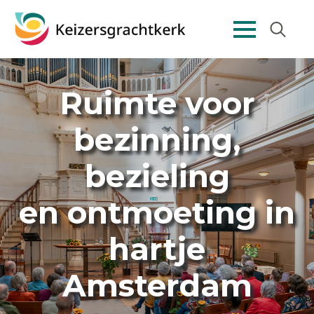
Search
for:
Ruimte voor
bezinning,
bezieling
en ontmoeting in
hartje
Amsterdam